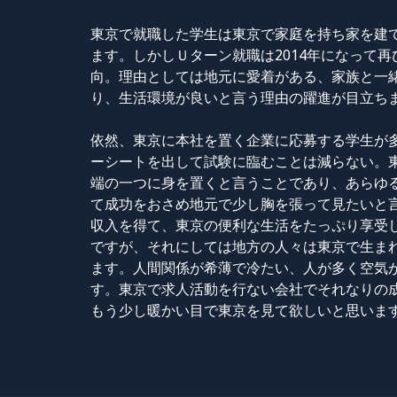
東京で就職した学生は東京で家庭を持ち家を建
ます。しかしＵターン就職は2014年になって
向。理由としては地元に愛着がある、家族と一
り、生活環境が良いと言う理由の躍進が目立ち
依然、東京に本社を置く企業に応募する学生が
ーシートを出して試験に臨むことは減らない。
端の一つに身を置くと言うことであり、あらゆ
て成功をおさめ地元で少し胸を張って見たいと
収入を得て、東京の便利な生活をたっぷり享受
ですが、それにしては地方の人々は東京で生ま
ます。人間関係が希薄で冷たい、人が多く空気
す。東京で求人活動を行ない会社でそれなりの
もう少し暖かい目で東京を見て欲しいと思いま