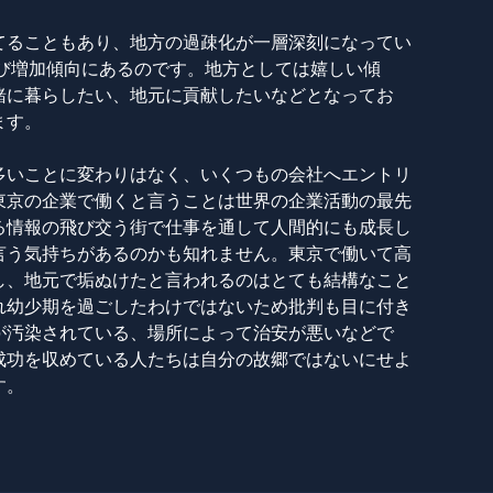
てることもあり、地方の過疎化が一層深刻になってい
再び増加傾向にあるのです。地方としては嬉しい傾
緒に暮らしたい、地元に貢献したいなどとなってお
ます。
多いことに変わりはなく、いくつもの会社へエントリ
東京の企業で働くと言うことは世界の企業活動の最先
る情報の飛び交う街で仕事を通して人間的にも成長し
言う気持ちがあるのかも知れません。東京で働いて高
し、地元で垢ぬけたと言われるのはとても結構なこと
れ幼少期を過ごしたわけではないため批判も目に付き
が汚染されている、場所によって治安が悪いなどで
成功を収めている人たちは自分の故郷ではないにせよ
す。