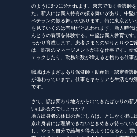
のように3つに分かれます。東京で働く看護師
た。新人には新人特有の振る舞いがあり、中堅
ベテランの振る舞いがあります。特に東京とい
を見ていくのは有用だと思われます。新人時代
んとうの看護を体験する。中堅は新人教育です
っかり育成します。患者さまとのやりとりやご
は、部署のマネージメントが主な仕事です。研
ェックしたり、勤務年数が増えると携わる仕事
職域はさまざまあり保健師・助産師・認定看護
が備わっています。仕事もキャリアも生活も欲
です。
さて、話は変わり地方から出てきたばかりの新
いはあるのでしょうか？
地方出身者の休日の過ごし方は、とにかく街に出
京出身者には理解できないときめきが待ってい
し、やっと自分で給与を得るようになると、買