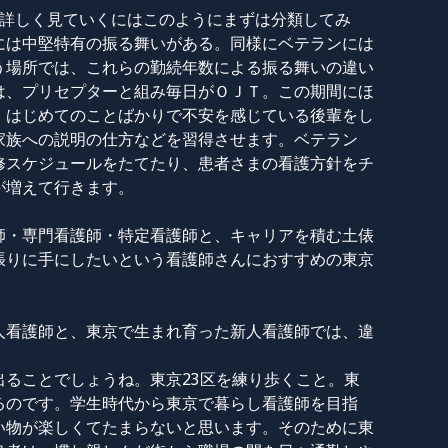
を詳しく見ていくにはこのようにまずは分類してみ
には中堅特有の振る舞いがある。同様にベテランには
う場所では、これらの勤続年数による振る舞いの違い
は、プリセプターと組み毎日がＯＪＴ。この期間にほ
。はじめてのことばかりで不安を感じている後輩をし
家族への説明の仕方などを習得させます。ベテラン
修スケジュールをたてたり、患者さまの看護方針をチ
が増えて行きます。
師・専門看護師・特定看護師と、キャリアを積む土俵
張りに手にしたいという看護師さんにおすすめの東京
人看護師と、東京で生まれ育った新人看護師では、違
ることでしょうね。東京23区を練り歩くこと。東
るのです。学生時代から東京で暮らし看護師を目指
い物が楽しくてたまらないと思います。そのために東